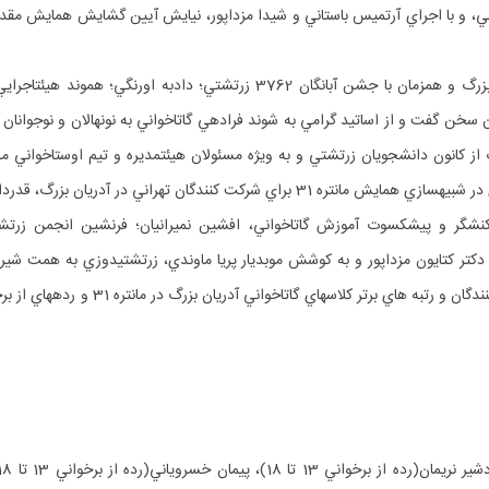
كنشگر و پيشكسوت آموزش گاتاخواني، افشين نميرانيان؛ فرنشين انجمن زرتشتي