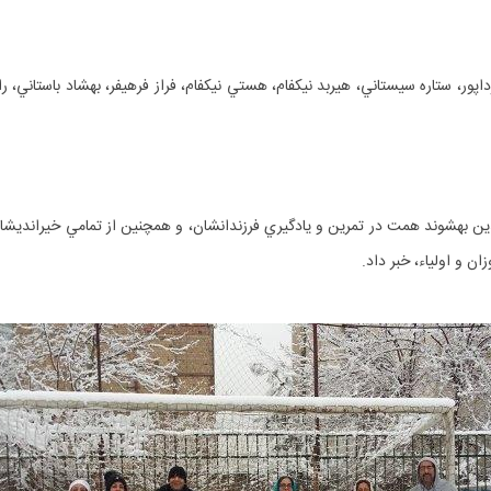
آرتا اردشيري، بهنيا بزرگي‎چم، آرتميس باستاني، نيو