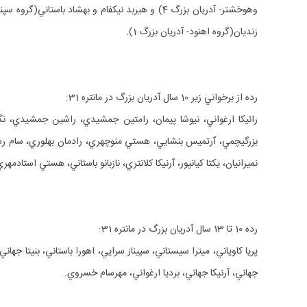
زنديان(گروه اهنود- آدريان بزرگ 1).
رده از برخواني زير 10 سال آدريان بزرگ در مانتره 31:
بزرگي‎چمي، آرتميس بنشايي، هستي منوچهري، رادمان بهلوري، سام رست
نميرانيان، يكتا كيانپور، آرنيكا كلانتري، نازبانو باستاني، هستي استاد
رده 10 تا 13 سال آدريان بزرگ در مانتره 31:
جهاني، آرنيكا جهاني، برديا ارغواني، مهرسام خسروي.