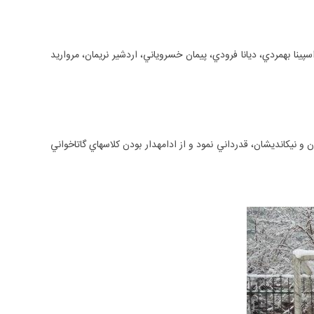
شا باستاني، شيدا مزداپور، ستاره سيستاني، هيربد نيكفام، هستي نيكفام، فراز فرهي‎فر، بهشاد باستاني، راسپينا بهمردي، ديانا فرودي، پيمان خسروياني، اردشير نريمان، مرواريد
در پايان اين آيين، دادبه اورنگي؛ همچنين از همراهي و همياري والدين به‎شوند همت در تمرين و يادگيري فرزندانشان، و همچنين از تمامي خيرانديشان و نيك‎انديشان، قدرداني نمود و از ادامه‎دار بودن كلاس‎هاي گاتاخواني