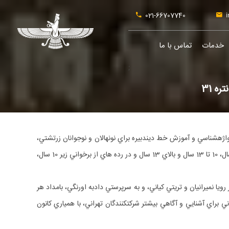
021-66707740
i
خدمات
تماس با ما
;
با هماهنگي و همكاري هيئت اجرايي آدريان بزرگ و كانون دانشجويان زرتشتي از هفته نخست ارديبهشت ماه 1403، كلاس‎هاي گاتاخواني با آواي خوش، واژه‎شناسي و آموزش خط دين‎دبيره براي نونهالان و نوجوانان زرتشتي،
براي باشندگي پربارتر شركت‎كنندگان تهراني در سي و يكمين همايش سراسري اوستاخواني و گاتاشناسي مانتره، با باشندگي 80 نفر در گروه‎هاي سني زير 10 سال، 10 تا 13 سال و بالاي 13 سال و در رده هاي از برخواني زير 10 سال،
ي موبديار دكتر پريا ماوندي، دكتر رويا نميرانيان و تريتي كياني، و به سرپرستي دادبه اورنگي، بامداد هر
آدينه تا شهريورماه 1403 ادامه داشت و در جلسه آدينه 22 تيرماه 1403 و پيش از برگزاري همايش مقدماتي مانتره، شبيه‎سازي بخش‎هاي گوناگون گاتاخواني براي آشنايي و آگاهي بيشتر شركت‎كنندگان تهراني، با همياري كانون