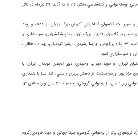
همچنين گروه نيايش آدريان بزرگ، به استادي و سرپرستي نگار بزرگ‎چمي، و با اجراي آرتميس باستاني و شيدا مزداپور، نيايش آيين گشايش همايش مقدماتي اوستاخواني و گاتاشناسي مانتره 31 را كه آدينه 29 تيرماه در تالار
آدينه 4 آبان ماه 1403 پس از برگزاري آيين گهنبار توجي در آدريان بزرگ و همزمان با جشن آبانگان 3762 زرتشتي؛ دادبه اورنگي؛ هموند هيئت‎اجرايي و سرپرست كلاس‎هاي گاتاخواني آدريان بزرگ تهران از هدف و روند
پايه‎گذاري و برگزاري كلاس‎هاي گاتاخواني در تهران از سال 1388 تاكنون سخن گفت و از اساتيد گرامي به شوند فرادهي گاتاخواني به نونهالان و نوجوانان زرتشتي در كلاس‎هاي آدريان بزرگ تهران، با پيش‎كش‎هايي، سپاسداري و
تقدير نمود. اورنگي؛ همچنين به نمايندگي از هيئت‎اجرايي آدريان بزرگ از كانون دانشجويان زرتشتي و به ويژه مسئولان هيئت‎مديره و تيم اوستاخواني مانتره 31؛ پگاه بزرگ‎چمي، پارسا رشيدي، ارشيا كيومرثي، بهداد دهقاني،
ان تهران، و موبد مهراب وحيدي؛ دبير انجمن موبدان ايران، با
پيشكش‎هايي(كتاب اوستاي پارسي؛ گزيده اوستا به دين‎دبيره، گردآوري دكتر كتايون مزداپور و به كوشش موبديار پريا ماوندي، زرتشتي‎دوزي به همت شيرين مزداپور، ورهرام‎يشت از دهش پريرخ راستي، قند سبز با همكاري
ويدا و ويستا خدادادي، و لرك از دهش خيرانديش)، از تمامي شركت‎كنندگان و رتبه هاي برتر كلاس‎هاي گاتاخواني آدريان بزرگ در مانتره 31 و رده‎هاي از برخواني زير10 سال، از برخواني گروهي، رده 10 تا 13 سال و رده بالاي 13
آرتميس باستاني(رده اشتودگات)، ستاره سيستاني(رده اهنودگات)، اردشير نريمان(رده از برخواني 13 تا 18)، پيمان خسروياني(رده از برخواني 13 تا 18)، گروه‎هاي برتر از برخواني گروهي؛ بنيتا جهاني و ديانا فرودي(گروه