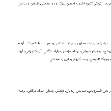
وهوخشتر- آدريان بزرگ 4) و هيربد نيكفام و بهشاد باستاني(گروه سپنتمد- آدريان بزرگ 3)، و گروه‎هاي شايسته برتر از برخواني گروهي؛ سپيناز سرايي و برديا ارغواني(گروه اشتود- آدريان بزرگ 2) و ستايش زنديان و نيايش
رائيكا ارغواني، نيوشا پيمان، رامتين جمشيدي، راشين جمشيدي، نگين جمشيدي، رامبد شهريارپور، وفا مراديان، هما مراديان، رادمهر مراديان، رادين مراديان، پارسا نامداريان، پادرا نامداريان، سهراب باستاني‎نژاد، آرتام
 ورهرام كاوياني، بهداد مزداپور، باراد مژگاني، آرنيكا جهاني، آرينا
، رونيكا كاموسي، يسنا كاوياني، فيروزه سلامتي.
ني، ميترا سيستاني، سپيناز سرايي، اهورا باستاني، بنيتا جهاني، مهرسام وحيدي، سپنتا جاوداني، فريدون خسروياني، سپهر كرمانيان، فربد فرهي‎فر، رادين خسروياني، ستايش زنديان، نيايش زنديان، بهراد مژگاني، برسام