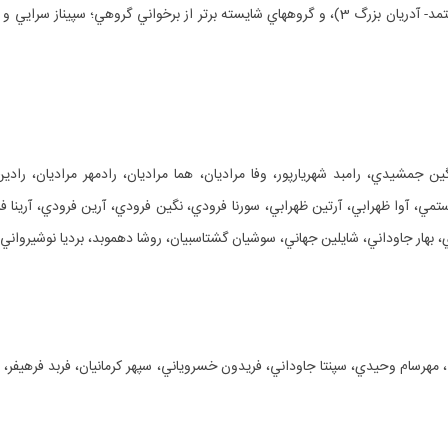
مي، آوا ظهرابي، آرتين ظهرابي، سورنا فرودي، نگين فرودي، آرين فرودي، آرينا فرودي،
مهري، بهار جاوداني، شايلين جهاني، سوشيان گشتاسبيان، روشا دهموبد، برديا نوشيرواني
پريا كاويا