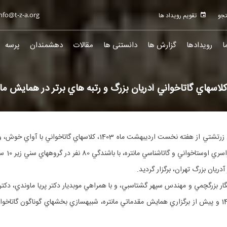
nfo@t-z-a.org
تقویم رویداد ها
ا
رویدادها
گزارش ها
دانستنی ها
مقالات
دهشمندان
پرسه
هاي برتر در همايش مانتره 31
اين دوره كلاس‎هاي آموزش گاتاخواني در آدريان بزرگ به استادي دكتر نگار بزرگ‎چمي و مهندس سپهر گشتاسبي، و با همراه