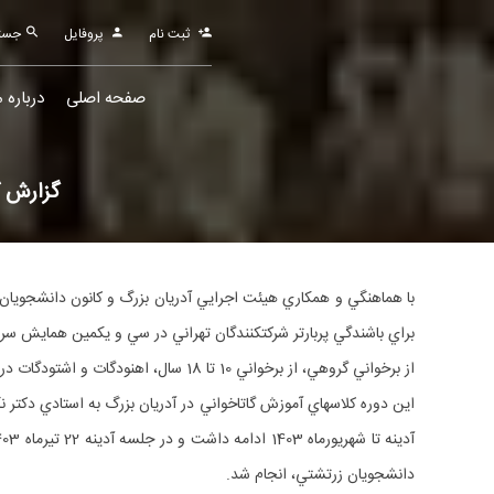
ثبت نام
پروفایل
جستجو
صفحه اصلی
درباره م
گزارش كلاس‎هاي گاتاخواني آدريان بزرگ و رتبه ‎
از برخواني گروهي، از برخواني 10 تا 18 سال، اهنودگات و اشتودگات در آدريان بزرگ تهران، برگزار گرديد.
دانشجويان زرتشتي، انجام شد.