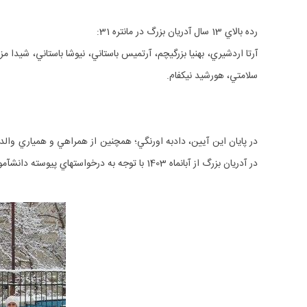
رده بالاي 13 سال آدريان بزرگ در مانتره 31:
سلامتي، هورشيد نيكفام.
در آدريان بزرگ از آبان‎ماه 1403 با توجه به درخواست‎هاي پيوسته دانش‎آموزان و اولياء، خبر داد.