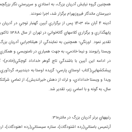
دبيرستان ماندگار فيروزبهرام برگزار شد، اجرا نمودند.
ويستا رايومند و نيما خادمي، به جهت همياري در نام‎نويسي و همكاري در شبيه‎سازي همايش مانتره 31 براي شركت كنندگان تهراني در آدريان بزرگ، قدرداني و سپاسگزاري نمود.
در ادامه اين آيين با باشندگي تاج گوهر خداداد كوچكي(خادم)؛ 
سال، به گونه و با اسامي زير، تقدير شد.
رتبه‎هاي برتر آدريان بزرگ در مانتره31: