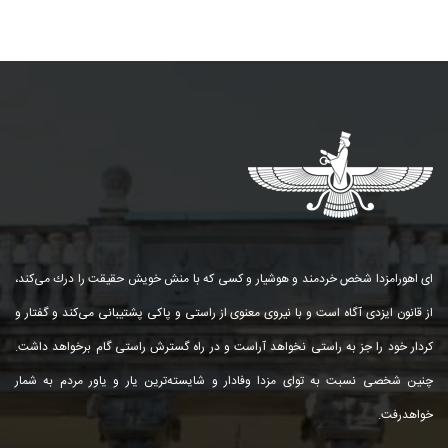
ای اهورامزدا شخص خردمند و هوشیار و كسی كه با منش خویش حقیقت را درك می‌كند،
از قانون ایزدی آگاه است و با نیروی معنوی از راستی و پاكی پشتیبانی می‌كند و گفتار و
كردار خود را جز به راستی نخواهد آراست و در راه گسترش راستی گام برخواهد داشت.
چنین شخصی نسبت به توای مزدا وفادار و شایسته‌ترین یار و یاور مردم به شمار
خواهد‌رفت.