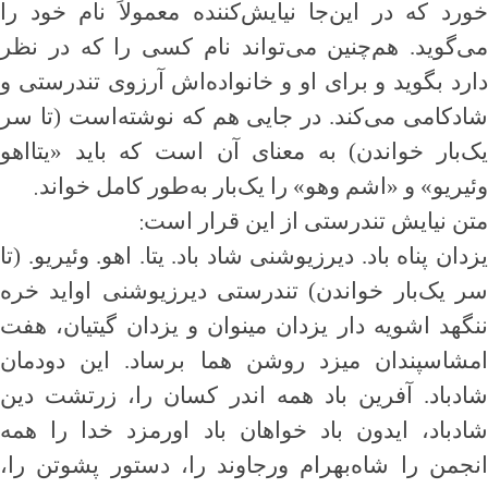
خورد که در این‌جا نیایش‌کننده معمولاً نام خود را
می‌گوید. هم‌چنین می‌تواند نام کسی را که در نظر
دارد بگوید و برای او و خانواده‌اش آرزوی تندرستی و
شادکامی می‌کند. در جایی هم که نوشته‌است (تا سر
یک‌بار خواندن) به معنای آن است که باید «یتااهو
.
وئیریو» و «اشم وهو» را یک‌بار به‌طور کامل خواند
:
متن نیایش تندرستی از این قرار است
یزدان پناه باد. دیرزیوشنی شاد باد. یتا. اهو. وئیریو. (تا
سر یک‌بار خواندن) تندرستی دیرزیوشنی اواید خره
ننگهد اشویه دار یزدان مینوان و یزدان گیتیان، هفت
امشاسپندان میزد روشن هما برساد. این دودمان
شادباد. آفرین باد همه اندر کسان را، زرتشت دین
شادباد، ایدون باد خواهان باد اورمزد خدا را همه
انجمن را شاه‌بهرام ورجاوند را، دستور پشوتن را،