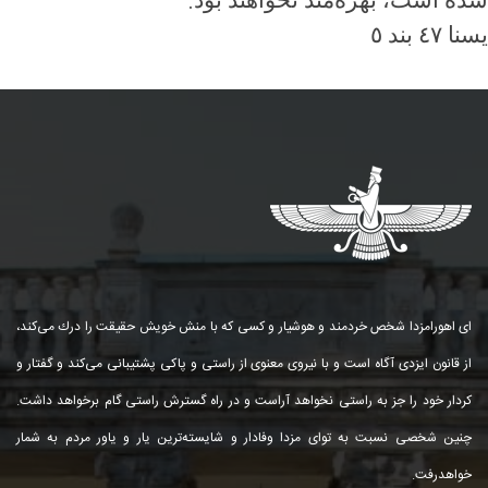
.
شده است، بهره‌مند نخواهند بود
يسنا ٤٧ بند ٥
ای اهورامزدا شخص خردمند و هوشیار و كسی كه با منش خویش حقیقت را درك می‌كند،
از قانون ایزدی آگاه است و با نیروی معنوی از راستی و پاكی پشتیبانی می‌كند و گفتار و
كردار خود را جز به راستی نخواهد آراست و در راه گسترش راستی گام برخواهد داشت.
چنین شخصی نسبت به توای مزدا وفادار و شایسته‌ترین یار و یاور مردم به شمار
خواهد‌رفت.