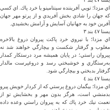
يسنا ٤٧ بند ٢
اي مزدا؛ تويي آفريننده سپنتامينو يا خرد پاك. اي كسي
كه جهان را شادي بخش آفريدي و از پرتو مهر جهان
.
آفرين خود به جهانيان آسايش و آرامش بخشيدي
يسنا ٤٧ بند ٣
اي مزدا؛ با نيروي خرد پاكت پيروان دروغ بالاخره
مغلوب و گرفتار شكست و بيچارگي خواهند شد نه
پيروان راستي؛ در پايان هميشه مرد درستكار كمدار
به‌رستگاري و خوشبختي رسد و دروغپرست مالدار
.
گرفتار بدبختي و بيچارگي شود
يسنا ٤٧ بند ٤
اي مزدا؛ بيگمان دروغ پرستي كه از كردار خويش پيرو
بدمنشي است، هرگز بدون مهر و بخشايش تو از
نعمت نيك خرد پاك كه به پيروان راستي وعده داده