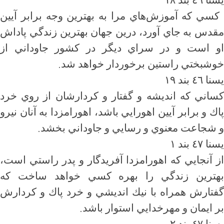
يسنا ٤٦ بند ١٨
كسي كه آموزش‌هاي مرا به بهترين وجه برابر آيين
مقدس به جاي آورد، درين جهان بهترين زندگي پاداش
او است و در سراي ديگر در كشور جاوداني از
.
خوشبختي راستين برخوردار خواهد شد
يسنا ٤٦ بند ١٩
كساني كه انديشه و گفتار و كردارشان از روي خرد
پاك و برابر آيين اهورايي باشد، اهورامزدا به آنان نيرو
.
و شجاعت معنوي و رسايي و جاوداني بخشد
يسنا ٤٧ بند ١
از آنجايي كه اهورامزدا آفريدگار و پدر راستي است،
بهترين زندگي را بهره كسي خواهد ساخت كه
گفتارش همراه با نيك انديشي و خرد پاك و كردارش
.
بر ايمان و مهرخدايي استوار باشد