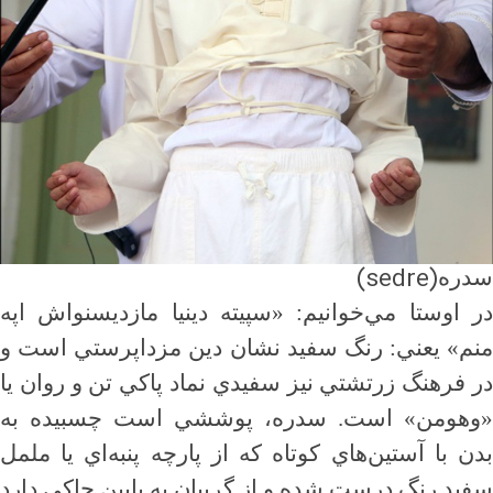
(sedre)
سدره
در اوستا مي‌خوانيم: «سپيته دينيا مازديسنواش اپه
منم» يعني: رنگ سفيد نشان دين مزدا‌پرستي است و
در فرهنگ زرتشتي نيز سفيدي نماد پاكي تن و روان يا
«وهومن» است. سدره، پوششي است چسبيده به
بدن با آستين‌هاي كوتاه كه از پارچه پنبه‌اي يا ململ
سفيد رنگ درست شده و از گريبان به پايين چاكي دارد