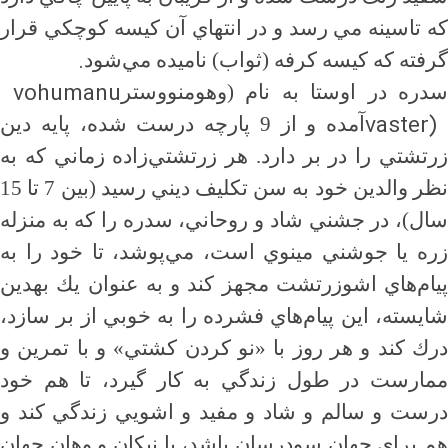
كه تاسينه مي رسد و در انتهاي آن كيسه كوچكي قرار
.
گرفته كه كيسه كرفه (ثواب) ناميده مي‌شود
vohumanu
سدره در اوستا به نام (وهومنووستر
vaster
آمده و از 9 پارچه درست شده، پايه دين
زرتشتي را در بر دارد. هر زرتشتي‌زاده زماني كه به
نظر والدين خود به سن تكليف ديني رسيد (بين 7 تا 15
سال)، در جشني شاد و روحاني، سدره را كه به منزله
زره يا جوشني مينوي است، مي‌پوشد، تا خود را به
پيام‌هاي اشوزرتشت مجهز كند و به عنوان يك بهدين
شايسته، اين پيام‌هاي فشرده را به خوبي از بر سازد،
درك كند و هر روز با «نو كردن كشتي» و با تمرين و
ممارست در طول زندگي به كار گيرد، تا هم خود
درست و سالم و شاد و مفيد و اشويي زندگي كند و
هم براي جهان سودرسان باشد‌، با نيكان و وهان جهان