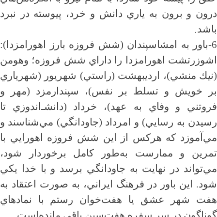
درون و برون به ياري دانش و خرد، پيوسته در نبرد
.
باشد
6-باور به امشاسپندان (شش فروزه بارز اهورامزدا):
اشوزرتشت اهورامزدا را داراي شش فروزه؛ وهومن
(نيك منشي)، ارديبهشت (راستي) شهريور (شهرياري
بر خويش و تسلط بر نفس)، سپندارمزد (مهر و
فروتني و وفاي به عهد)، خرداد (دانشـ‌اندوزي تا
رسيدن به رسايي) و امرداد (جاودانگي) مي‌شناسند و
مي‌آموزد كه هركس از اين شش فروزه اهورايي با
تمرين و ممارست به‌طور كامل برخوردار شود،
مي‌تواند در نهايت به جاودانگي برسد و با خدا يكي
شود. اين باور در فرهنگ ايراني، به صورت اعتقاد به
هفت شهر عشق يا هفت‌خوان رستم با نمادهاي
.
گوناگون در سر سفره هفت‌سين باقي مانده‌است