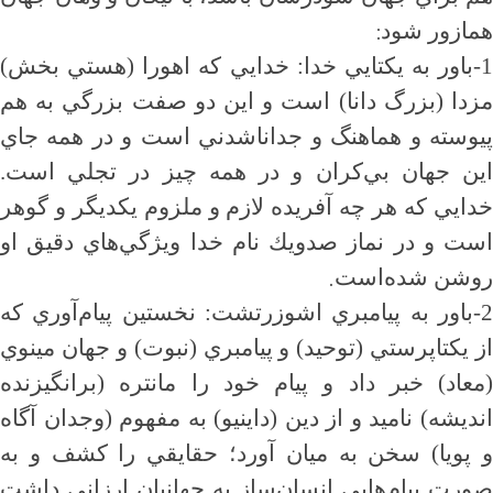
:
همازور شود
1-باور به يكتايي خدا: خدايي كه اهورا (هستي بخش)
مزدا (بزرگ دانا) است و اين دو صفت بزرگي به هم
پيوسته و هماهنگ و جداناشدني است و در همه جاي
اين جهان بي‌كران و در همه چيز در تجلي است.
خدايي كه هر چه آفريده لازم و ملزوم يكديگر و گوهر
است و در نماز صدويك نام خدا ويژگي‌هاي دقيق او
.
روشن شده‌است
2-باور به پيامبري اشوزرتشت: نخستين پيام‌آوري كه
از يكتاپرستي (توحيد) و پيامبري (نبوت) و جهان مينوي
(معاد) خبر داد و پيام خود را مانتره (برانگيزنده
انديشه) ناميد و از دين (داينيو) به مفهوم (وجدان آگاه
و پويا) سخن به ميان آورد؛ حقايقي را كشف و به
صورت پيام‌هايي انسان‌ساز به جهانيان ارزاني داشت