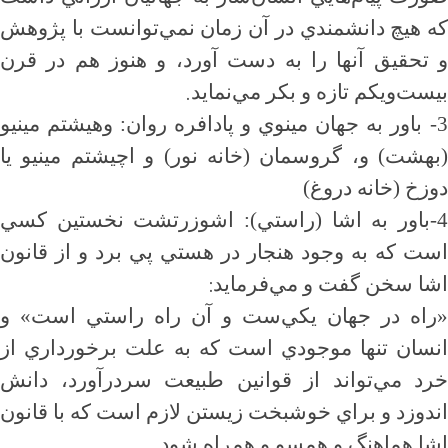
كه هيچ دانشمندي در آن زمان نمي‌توانست با پژوهش
و تحقيق آنها را به دست آورد، و هنوز هم در قرن
.
بيست‌و‌يكم تازه و بكر مي‌نمايد
3-
باور به جهان مينوي و پادافره روان: وهيشتم مينيو
(بهشت) و، گروسمان (خانه نور) و اچيشتم مينيو يا
دوزخ (خانه درو
غ)
4-باور به اشا (راستي): اشوزرتشت نخستين كسي
است كه به وجود هنجار در هستي پي برد و از قانون
:
اشا سخن گفت و مي‌فرمايد
«راه در جهان يكي‌ست و آن راه راستي است» و
انسان تنها موجودي است كه به علت برخورداري از
خرد مي‌تواند از قوانين طبيعت سردرآورد، دانش
اندوزد و براي خوشبخت زيستن لازم است كه با قانون
.
اشا هماهنگ و همسو و همراه شود