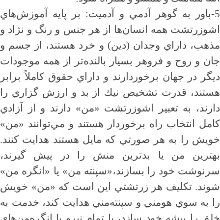
5-باور به گوهر آدمي و آدميت: بر پايه آموزش‌هاي
اشوزرتشت همه انسان‌ها از هر جنس و رنگ و نژاد و
مذهب، داراي وجدان (دين) و خرد هستند، از جسم و
جان و روح و فروهر بسيار بالنده‌تر از همه موجودات
ديگر در جهان برخوردارند و داراي حقوق كاملاً برابر
هستند،‌ قدرت تشخيص نيك از بد و ارزش گزاري را
دارند، به تعبير اشوزرتشت «من» دارند و از آزادي
كامل انتخاب راه برخوردار هستند و مي‌توانند «من»
خويش را به هر صورتي كه مايل هستند هدايت كنند.
بهترين من يا بدترين منش را در پيش گيرند،
سرنوشت خود را بسازند،«سپنته من» يا «انگره من»
شوند. تكليف هر زرتشتي اين است كه «من» خويش
را به سوي هومني و سپنته‌مني هدايت كند، خدمت به
خلق را پيشه خود سازد، با تمام نيرو با انگره‌من‌هاي