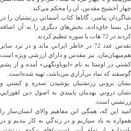
.
چهار آخشيج مقدس، آن را محكم مي‌كند
شاگردان پيامبر، گاتاها كتاب آسماني زرتشتيان را در
دل يسنا جاي‌داده، بخش‌هاي ديگري را به آن اضافه
.
كردند در 72 هات يا سوره تنظيم كردند
تقدس عدد 72 در خاطر ايراني ماند و در نزد ساير
هم‌ميهنان‌مان، نيز مقدس و داراي ارزشي ويژه است
شتي در اوستا به نام «ايوياونگهي» آ
مده و از پشم
.
گوسفند كه نماد بي‌آزاري مي‌باشد، تهيه شده‌است
نشان بروني زرتشتيان پوشيدن سدره و كشتي و
نشان دروني بهدينان پايبندي به اصول دين اهورايي
.
زرتشتي است
اميد اين كه، همگي اين مفاهيم والاي انسان‌ساز را
همواره به ياد سپاريم و در زندگي به كار بنديم و در
پاسداري از تمام آيين (سنت)هاي نيكوي زرتشتي