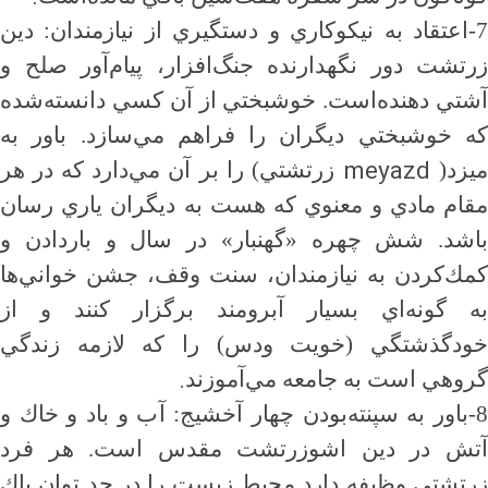
7-اعتقاد به نيكوكاري و دستگيري از نيازمندان: دين
زرتشت دور نگهدارنده جنگ‌افزار، پيام‌آور صلح و
آشتي دهنده‌است. خوشبختي از آن كسي دانسته‌شده
كه خوشبختي ديگران را فراهم مي‌سازد. باور به
meyazd
يزد(
زرتشتي) را بر آن مي‌دارد كه در هر
مقام مادي و معنوي كه هست به ديگران ياري رسان
باشد. شش چهره «گهنبار» در سال و باردادن و
كمك‌كردن به نيازمندان، سنت وقف، جشن خواني‌ها
به گونه‌اي بسيار آبرومند برگزار كنند و از
خودگذشتگي (خويت ودس) را كه لازمه زندگي
.
گروهي است به جامعه مي‌آموزند
8-باور به سپنته‌بودن چهار آخشيج: آب و باد و خاك و
آتش در دين اشوزرتشت مقدس است. هر فرد
زرتشتي وظيفه دارد محيط زيست را در حد توان پاك