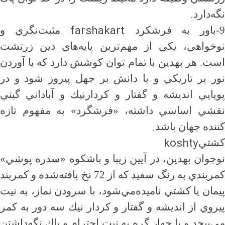
.
نگه‌دارد
farshakart
-باور به فرشكرد
مثبت‌نگري و
نوخواهي، يكي از مهم‌ترين پايه‌هاي دين زرتشت
است. هر بهدين با تمام توان كوشش دارد كه با آوردن
نور بر تاريكي و با دانش بر جهل پيروز شود و در
پويايي انديشه و گفتار و كردارنيك و آباداني گيتي
نقشي اساسي داشته، «فرشگرد» به مفهوم تازه
.
كننده جهان باشد
koshty
كشتي
نوجوان بهدين، در آيين زيبا و باشكوه «سدره پوشي»
كمربندي به رنگ سفيد كه از 72 نخ بافته‌شده و كمربند
پيمان يا كشتي ناميده‌مي‌شود، با سرودن نماز، به نيت
پيروي از انديشه و گفتار و كردار نيك سه دور به كمر
مي‌پيچد و با چهار گره به نيت احترام و پاك نگه‌داشتن