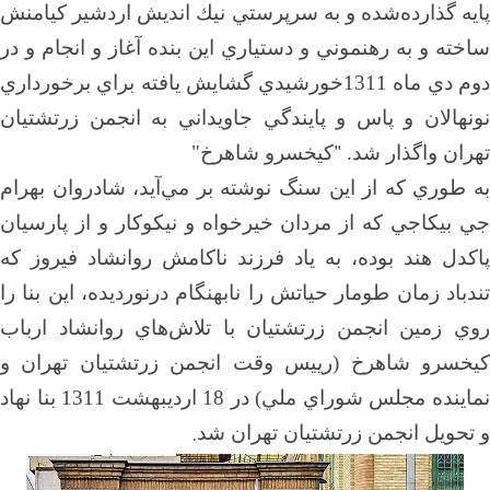
پايه گذارده‌شده و به سرپرستي نيك انديش اردشير كيامنش
ساخته و به رهنموني و دستياري اين بنده آغاز و انجام و در
دوم دي ماه 1311خورشيدي گشايش يافته براي برخورداري
نونهالان و پاس و پايندگي جاويداني به انجمن زرتشتيان
تهران واگذار شد.
"
كيخسرو شاهرخ"
به طوري كه از اين سنگ نوشته بر مي‌آيد، شادروان بهرام
جي بيكاجي كه از مردان خيرخواه و نيكوكار و از پارسيان
پاكدل هند بوده، به ياد فرزند ناكامش روانشاد فيروز كه
تندباد زمان طومار حياتش را نابهنگام درنورديده، اين بنا را
روي زمين انجمن زرتشتيان با تلاش‌هاي روانشاد ارباب
كيخسرو شاهرخ (رييس وقت انجمن زرتشتيان تهران و
نماينده مجلس شوراي ملي) در 18 ارديبهشت 1311 بنا نهاد
.
و تحويل انجمن زرتشتيان تهران شد