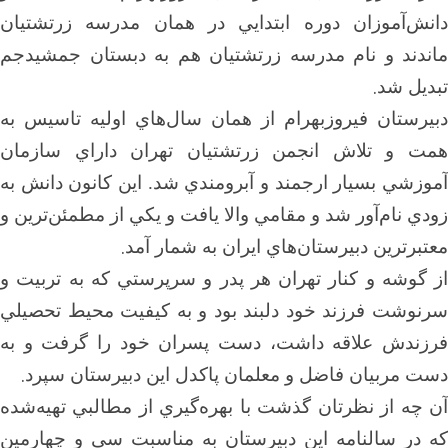
دانش‌آموزان دوره ابتدايي در همان مدرسه زرتشتيان
ماندند و نام مدرسه زرتشتيان هم به دبستان جمشيدجم
.
تبديل شد
دبيرستان فيروزبهرام از همان سال‌هاي اوليه تاسيس به
همت و تلاش انجمن زرتشتيان تهران داراي سازمان
آموزشي بسيار ارجمند و آبرومندي شد. اين كانون دانش به
زودي نام‌آور شد و مقامي والا يافت و يكي از مطمئن‌ترين و
.
معتبرترين دبيرستان‌هاي ايران به شمار آمد
از گوشه و كنار تهران هر پدر و سرپرستي كه به تربيت و
سرنوشت فرزند خود دلبند بود و به كيفيت محيط تحصيلي
فرزندش علاقه داشت، دست پسران خود را گرفت و به
.
دست مربيان فاضل و معلمان پاكدل اين دبيرستان سپرد
آن چه از نظرتان گذشت با بهره‌گيري از مطالبي تهيه‌شده
كه در سالنامه اين دبيرستان به مناسبت سي و چهارمين