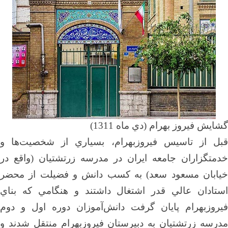
گشايش فيروز بهرام (دي ماه 131
1)
قبل از تاسيس فيروزبهرام، بسياري از شخصيت‌ها و
خدمتگزاران جامعه ايران در مدرسه زرتشتيان (واقع در
خيابان مسعود سعد) به كسب دانش و فضيلت از محضر
استادان عالي قدر اشتغال داشتند و هنگامي كه بناي
فيروزبهرام پايان گرفت دانش‌آموزان دوره اول و دوم
مدرسه زرتشتيان به دبيرستان فيروزبهرام منتقل شدند و