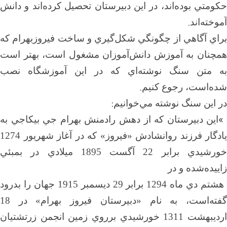
حكومتي بوده‌اند، در اين دبيرستان تحصيل كرده‌اند و دانش
.
آموخته‌اند
براي آگاهي از چگونگي شكل‌گيري و ساخت فيروزبهرام كه
همچنان به آموزش دانش‌آموزان مشغول است، بهتر است
به متن سنگ نوشته‌اي كه در اين آموزشگاه نصب
.
شده‌است، رجوع كنيم
:
در اين سنگ نوشته مي‌خوانيم
اين دبيرستان كه از دهش رادمنش بهرام جي بيكاجي به
يادگار فرزند روانشادش «فيروز» كه در آغاز شهريور 1274
خورشيدي برابر 22 آگست 1895 ميلادي در بمبئي
زاييده‌شده و در
هشتم دي ماه 1294 برابر 29 ديسمبر 1915 جهان را بدرود
گفته‌است، به نام «دبيرستان فيروز بهرام» در 18
ارديبهشت 1311 خورشيدي برروي زمين انجمن زرتشتيان