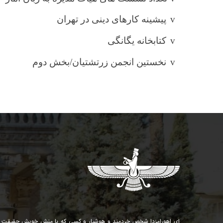
v
پیشینه کارهای دینی در تهران
v
کتابخانه یگانگی
v
نخستین انجمن زرتشتیان/بخش دوم
ای اهورامزدا شخص خردمند و هوشیار و كسی كه با منش خویش حقیقت ر