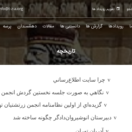
nfo@t-z-a.org
تقویم رویداد ها
ا
رویدادها
گزارش ها
دانستنی ها
مقالات
دهشمندان
پرسه
تاریخچه
v
چرا سايت اطلاع‌رساني
v
نگاهي به صورت جلسه نخستين گردش انجمن ز
v
گزيده‌اي از اولين نظامنامه انجمن زرتشتيان ت
v
دبيرستان انوشيروان‌دادگر چگونه ساخته
‌شد
v
آدریان تهران