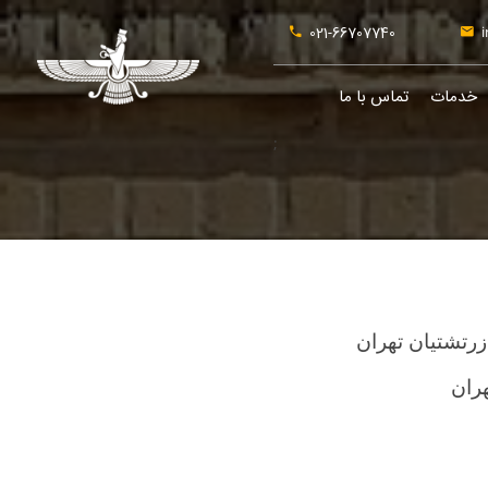
021-66707740
i
خدمات
تماس با ما
;
رتشتيان تهران
هران