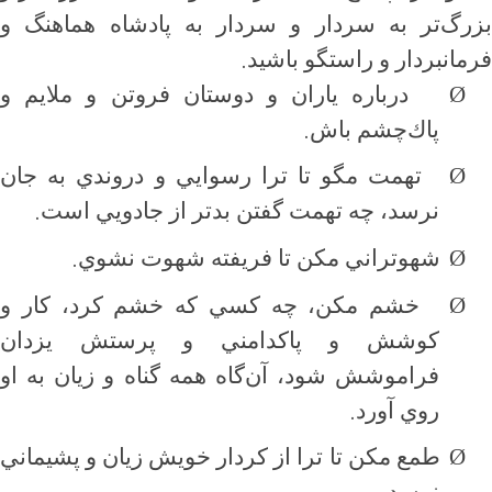
بزرگ‌تر به سردار و سردار به پادشاه هماهنگ و
.
فرمانبردار و راستگو باشيد
Ø
درباره ياران و دوستان فروتن و ملايم و
.
پاك‌چشم باش
Ø
تهمت مگو تا ترا رسوايي و دروندي به جان
.
نرسد، چه تهمت گفتن بدتر از جادويي است
.
Ø
شهوتراني مكن تا فريفته شهوت نشوي
Ø
خشم مكن، چه كسي كه خشم كرد، كار و
كوشش و پاكدامني و پرستش يزدان
فراموشش شود، آن‌گاه همه گناه و زيان به او
.
روي آورد
Ø
طمع مكن تا ترا از كردار خويش زيان و پشيماني