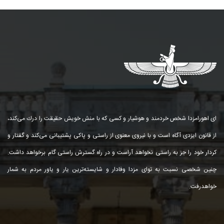
ای اهورامزدا شخص خردمند و هوشیار و كسی كه با منش خویش حقیقت را درك می‌كند،
از قانون ایزدی آگاه است و با نیروی معنوی از راستی و پاكی پشتیبانی می‌كند و گفتار و
كردار خود را جز به راستی نخواهد آراست و در راه گسترش راستی گام برخواهد داشت.
چنین شخصی نسبت به توای مزدا وفادار و شایسته‌ترین یار و یاور مردم به شمار
خواهد‌رفت.