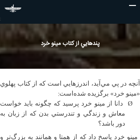
;
پندهايي از كتاب مينو خرد
آنچه در پي مي‌آيد، اندرزهايي است كه از كتاب پهلوي
:
«مينو خرد» برگزيده شده‌است
Ø
دانا از مينو خرد پرسيد كه چگونه بايد خواست
معاش و زندگي و تندرستي بدن كه از زبان به
دور باشد؟
مينو خرد پاسخ داد كه از همتا و همانند به بزرگ‌تر و