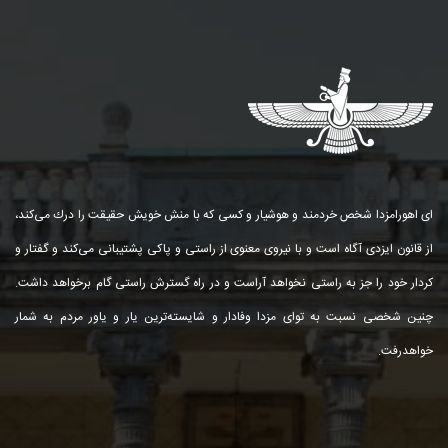
ای اهورامزدا شخص خردمند و هوشیار و كسی كه با منش خویش حقیقت را درك می‌كند،
از قانون ایزدی آگاه است و با نیروی معنوی از راستی و پاكی پشتیبانی می‌كند و گفتار و
كردار خود را جز به راستی نخواهد آراست و در راه گسترش راستی گام برخواهد داشت.
چنین شخصی نسبت به توای مزدا وفادار و شایسته‌ترین یار و یاور مردم به شمار
خواهد‌رفت.