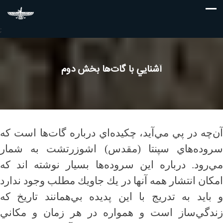
;
آشنايي با گات‌ها بخش دوم
آن‌چه در پي مي‌آيد، چكيده‌اي درباره گات‌ها است كه
سروده‌هاي سپنتا (مقدس) اشوزرتشت به شمار
مي‌رود. درباره اين سروده‌ها بسيار نوشته اند كه
امكان انتشار همه آنها در يك جاويك مطلب وجود ندارد
و بايد به تدريج با اين پديده بي‌همانند تاريخ كه
زندگي‌ساز است و همواره در هر زمان و مكاني