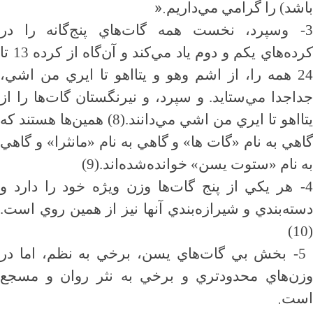
».
باشد) را گرامي مي‌داريم
3
وسپرد، نخست همه گات‌هاي پنج‌گانه را در
كرده‌هاي يكم و دوم ياد مي‌كند و آن‌گاه از كرده 13 تا
24 همه را، از اشم وهو و يتااهو تا ايري من اشي،
جداجدا مي‌ستايد. و سپرد، و نيرنگستان گات‌ها را از
يتااهو تا ايري من اشي مي‌دانند.(8) همين‌ها هستند كه
گاهي به نام «گات ها» و گاهي به نام «مانثرا» و گاهي
به نام «ستوت يسن» خوانده‌شده‌اند.(9)
4
هر يكي از پنج گات‌ها وزن ويژه خود را دارد و
دسته‌بندي و شيرازه‌بندي آنها نيز از همين روي است.
(10)
5-
بخش بي گات‌هاي يسن، برخي به نظم، اما در
وزن‌هاي محدودتري و برخي به نثر روان و مسجع
.
است