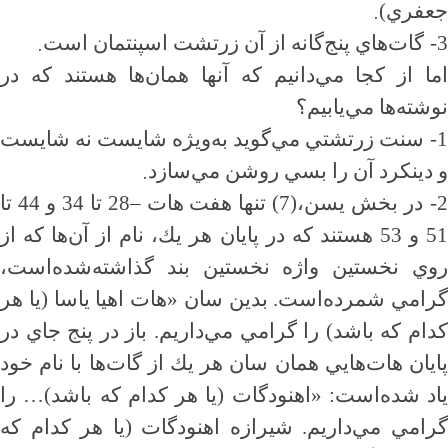
.
جعفري)
.
3-
گات‌هاي پنج‌گانه از آن زرتشت اسپنتمان است
اما از كجا مي‌دانيم كه آنها همان‌ها هستند كه در
نوشته‌ها مي‌يابيم؟
1-
سنت زرتشتي مي‌گويد به‌ويژه شايست نه شايست
.
و دينكرد آن را بسي روشن مي‌سازد
2
در بخش يسن،(7) تنها هفت هات
–
28 تا 34 و 44 تا
51 و 53 هستند كه در پايان هر يك، نام از آن‌ها كه از
روي نخستين واژه نخستين بند گذاشته‌شده‌است،
گرامي شمرده‌است. بدين سان «هات اهيا ياسا (يا هر
كدام كه باشد) را گرامي مي‌داريم. باز در پنج جاي در
پايان هات‌هايي همان سان هر يك از گات‌ها با نام خود
ياد شده‌است: «اهنودگات (يا هر كدام كه باشد)
…
را
گرامي مي‌داريم. شيرازه اهنودگات (يا هر كدام كه