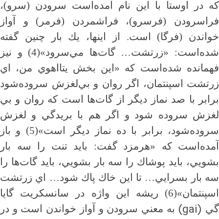
كه در اوستا با اين نام آمده‌است سرودن (سرو)،
فراسرودن (فرسرو)، فراشمردن (فرمر) و آواز
خواندن (فرگا) است. از اينها، يك بار چنين گفته
ده‌است: «زرتشت
…
گات‌ها مي‌سرود»(4) و نيز
فهمانده شده‌است كه «اين بخش يتااهوي من، اي
زرتشت اسپنتمان، اگر روان و بي‌لغزش سروده‌شود
برابر با صد نماز ديگر از گات‌ها است كه روان و بي
لغزش سروده شود و اگر هم با بريدگي و لغزش
سروده‌شود، برابر با ده نماز ديگر است»(5) و باز
آمده‌است كه «هرمزد گفت: بايد تنت را سه بار
بشويي، بايد پوشاك را سه بار بشويي، بايد گات‌ها را
ه بار بسرايي
…
تا اين خاك پاك شود
…
اي زرتشت
اسپنتمان»(6) ريشه اين واژه در سانسكريت گايا
(gai)
ي
به معني سرودن و آواز خواندن است و در