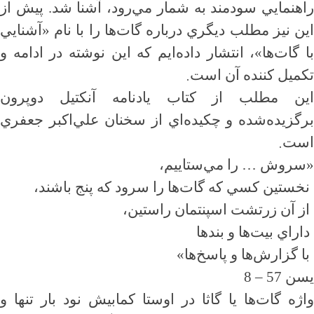
راهنمايي سودمند به شمار مي‌رود، آشنا شد. پيش از
اين نيز مطلب ديگري درباره گات‌ها را با نام «آشنايي
با گات‌ها»، انتشار داده‌ايم كه اين نوشته در ادامه و
.
تكميل كننده آن است
اين مطلب از كتاب يادنامه آنكتيل دوپرون
برگزيده‌شده و چكيده‌اي از سخنان علي‌اكبر جعفري
.
است
«سروش
…
را مي‌ستاييم،
نخستين كسي كه گات‌ها را سرود كه پنج باشند،
از آن زرتشت اسپنتمان راستين،
داراي بيت‌ها و بندها
با گزارش‌ها و پاسخ‌ها»
يسن 57
–
8
واژه گات‌ها يا گاثا در اوستا كمابيش نود بار تنها و