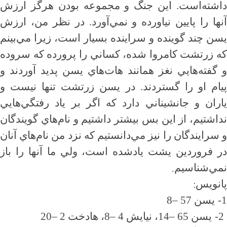
داشته‌است. اين جنگ و مجموعه بودن هرگز ارزش
آنها را پايين نياورده و نمي‌آورد. در نظر من، ارزش
يسن چند گوينده و سراينده بسيار است، زيرا مي‌بينم
كه زرتشت كامروا شده، كساني را پرورده كه سروده
و گفته‌هايي نغز همانند هات‌هاي يسن پديد آوردند و
پيام او را گستردند. در يسن زرتشت تنها نيست و
ياران و جانشيناني دارد كه اگر بر ياد رفتگي‌هايي
نداشتيم، از اين بس بيشتر داشتيم و نام‌هاي گويندگان
و سرايندگان را نيز مي‌دانستيم كه نزد من نام‌هاي آنان
در فروردين يشت يادشده است، ولي ما آنها را باز
.
نمي‌شناسيم
:
پانويس
1-
يسن 57
–
8
2-
يسن 65
–
14، نيايش 4
–
8، هادخت 2
–
20