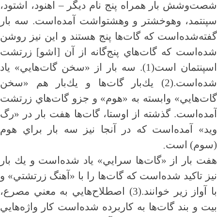
شصت‌و‌شش بار همراه پنج نام ديگر
–
اهنود، اشتود،
سپنتمد، وهوخشتر و وهشتواشت آمده‌است. سه بار
گفته‌شده‌است كه گات‌ها پنج هستند و اين نيز روشن
شده‌است كه گات‌هاي پنج‌گانه از آن [اشو] زرتشت
اسپنتمان است(1). سه بار از «سخن گات‌هايي» ياد
شده‌است.(2) يك‌بار گات‌ها و يك‌بار هم «سخن
گات‌هايي» وابسته به «هوم» و جزو گات‌هاي زرتشت
آمده‌است. گذشته از اوستا، گات‌ها هفت بار در «رگ
ويد» آمده‌است كه در آنجا نيز سه بار براي هوم
.
(سوم) است
هفت بار از «گات‌ها سرايي» ياد شده‌است و يك بار
نيز تاكيد شده‌است كه گات‌ها را با «آهنگ زرتشتي» و
با آواز زير خوانند.(3) اصطلاح‌هايي به معني مصرع،
بيت و بند گات‌ها به كاربرده شده‌است كار واژه‌هايي