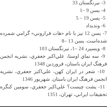
3-
نيرنگستان 33
4-
يسن 9
–
1
5-
يسن 19
–
5
6-
ونديداد
7
يسن 12 نيز با نام «هات فراروني» گرامي شمرده
شده‌است. يسن 13
–
8
8-
ويسپرد 24
–
1، نيرنگستان 103
9-
سه نماي اوستا، علي‌اكبر جعفري، نشريه انجمن
فرهنگ ايران باستان، فروردين 1348
10-
شعر در ايران كهن، علي‌اكبر جعفري، نشريه
انجمن فرهنگ ايران باستان. شهريور 1346
11-
يشت چيست؟ علي‌اكبر جعفري، سومين كنگره
تحقيقات ايراني، تهران، 1351