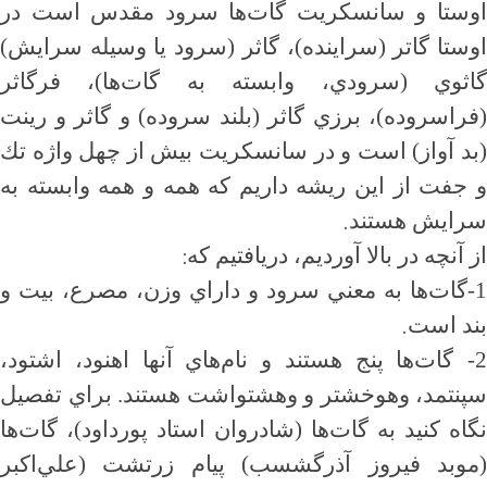
اوستا و سانسكريت گات‌ها سرود مقدس است در
اوستا گاتر (سراينده)، گاثر (سرود يا وسيله سرايش)
گاثوي (سرودي، وابسته به گات‌ها)، فرگاثر
(فراسروده)، برزي گاثر (بلند سروده) و گاثر و رينت
(بد آواز) است و در سانسكريت بيش از چهل واژه تك
و جفت از اين ريشه داريم كه همه و همه وابسته به
.
سرايش هستند
:
از آنچه در بالا آورديم، دريافتيم كه
1-گات‌ها به معني سرود و داراي وزن، مصرع، بيت و
.
بند است
2-
گات‌ها پنج هستند و نام‌هاي آنها اهنود، اشتود،
سپنتمد، وهوخشتر و وهشتواشت هستند. براي تفصيل
نگاه كنيد به گات‌ها (شادروان استاد پورداود)، گات‌ها
(موبد فيروز آذرگشسب) پيام زرتشت (علي‌اكبر