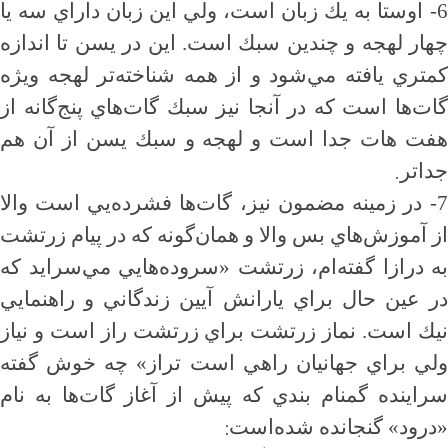
6-
اوستا به يك زبان است، ولي اين زبان داراي سه يا
چهار لهجه و چندين سبك است. اين در يسن تا اندازه
كمتري يافته مي‌شود و از همه شناخته‌تر لهجه ويژه
گات‌ها است كه در آنجا نيز سبك گات‌هاي پنج‌گانه از
هفت هات جدا است و لهجه و سبك يسن از آن هم
.
جداتر
7-
در زمينه مضمون نيز، گات‌ها فشرده‌يي است والا
از آموزش‌هاي بس والا و همان‌گونه كه در پيام زرتشت
به درازا گفته‌ام، زرتشت «سروده‌هايي مي‌سرايد كه
در عين حال براي يارانش آيين زندگاني و راهنمايي
نيك است. نماز زرتشت براي زرتشت راز است و نياز
ولي براي جهانيان راهي است تراز» چه خوش گفته
سراينده گمنام بندي كه پيش از آغاز گات‌ها به نام
:
«درود» گنجانده شده‌است