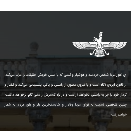
ای اهورامزدا شخص خردمند و هوشیار و كسی كه با منش خویش حقیقت را درك می‌كند،
از قانون ایزدی آگاه است و با نیروی معنوی از راستی و پاكی پشتیبانی می‌كند و گفتار و
كردار خود را جز به راستی نخواهد آراست و در راه گسترش راستی گام برخواهد داشت.
چنین شخصی نسبت به توای مزدا وفادار و شایسته‌ترین یار و یاور مردم به شمار
خواهد‌رفت.