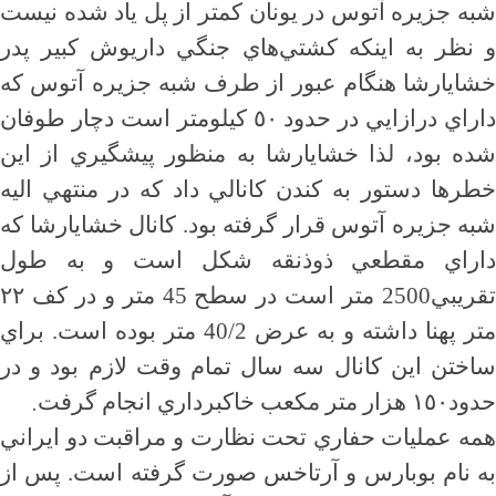
شبه جزيره آتوس در يونان كمتر از پل ياد شده نيست
و نظر به اينكه كشتي‌هاي جنگي داريوش كبير پدر
خشايارشا هنگام عبور از طرف شبه جزيره آتوس كه
داراي درازايي در حدود ٥٠ كيلومتر است دچار طوفان
شده بود، لذا خشايارشا به منظور پيشگيري از اين
خطرها دستور به كندن كانالي داد كه در منتهي اليه
شبه جزيره آتوس قرار گرفته بود. كانال خشايارشا كه
داراي مقطعي ذوذنقه شكل است و به طول
تقريبي2500 متر است در سطح 45 متر و در كف ٢٢
متر پهنا داشته و به عرض 40/2 متر بوده است. براي
ساختن اين كانال سه سال تمام وقت لازم بود و در
.
حدود١٥٠ هزار متر مكعب خاكبرداري انجام گرفت
همه عمليات حفاري تحت نظارت و مراقبت دو ايراني
به نام بوبارس و آرتاخس صورت گرفته است. پس از