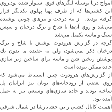
امواج دريا بوسيله لنگرهاي قوي استوار شده بود.روي
اين كشتي‌ها كه از طرف پهنا پهلوي يكديگر قرار
رفته بودند،
از تنه درخت و تير‌هاي چوبي پوشيده
مي‌شد و روي آن‌ها با شاخ و برگ درختان و سپس
.
سنگ و ماسه تكميل مي‌شد
گرچه در گزارش هرودوت پوشش با شاخ و برگ
درختان ذكر نمي‌شود، ولي به عقيده ما بدون يك
پوشش ريختن شن و ماسه براي ساختن زير سازي
.
جاده ممكن نبوده است
از گزارش‌هاي هرودوت چنين استنباط مي‌شود كه
روي بعضي از رودخانه‌هاي يونان نيز ايرانيان پل
ساخته بودند و جاده سازي‌هاي وسيعي نيز به عمل
.
آمده بود
اهميت كانال كشتي راني خشايارشا در شمال شرقي