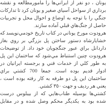
يونان ، دو نفر از ايراني‌ها را مامورمطالعه و نقشه
برداري از سواحل آسياي صغير و يونان كرد تا تداركات
جنگي را با توجه به اوضاع و احوال محل و تجربيات
.
حاصل از جنگ‌هاي قبلي آماده سازند
هرودوت مورخ يوناني در كتاب تاريخ خودمي‌نويسد كه
خشايارشاه دستور ساختن پل بزرگي بر روي بغاز
داردانل براي عبور جنگجويان خود داد. از توضيحات
هرودوت چنين استنباط مي‌شود كه ساختمان اين پل
به طور كلي از خدمات فني و برجسته ايرانيان در
ادوار قديم بوده است. جمعا 700 كشتي براي
ساختمان اين پل دو طرفه به كار رفته بوده است ،
.
يعني هر رديف و جهت ٣٥٠ كشتي
كشتي‌ها بوسيله طناب‌هايي كه از بيبلوس درست
شده بود به يكديگر محكم وصل شده و در مقابل