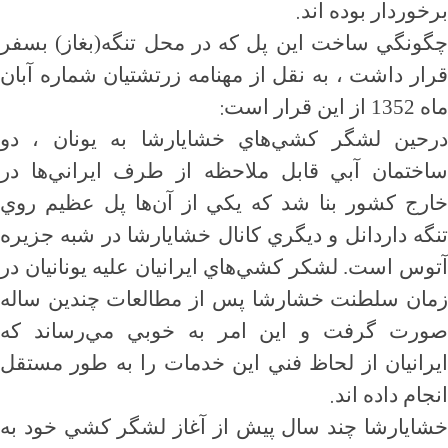
.
برخوردار بوده اند
چگونگي ساخت اين پل كه در محل تنگه(بغاز) بسفر
قرار داشت ، به نقل از مهنامه زرتشتيان شماره آبان
:
ماه 1352 از اين قرار است
درحين لشگر كشي‌هاي خشايارشا به يونان ، دو
ساختمان آبي قابل ملاحظه از طرف ايراني‌ها در
خارج كشور بنا شد كه يكي از آن‌ها پل عظيم روي
تنگه داردانل و ديگري كانال خشايارشا در شبه جزيره
آتوس است. لشكر كشي‌هاي ايرانيان عليه يونانيان در
زمان سلطنت خشارشا پس از مطالعات چندين ساله
صورت گرفت و اين امر به خوبي مي‌رساند كه
ايرانيان از لحاظ فني اين خدمات را به طور مستقل
.
انجام داده اند
خشايارشا چند سال پيش از آغاز لشگر كشي خود به