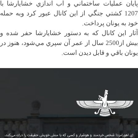
پايان عمليات ساختماني و آب اندازي خشايارشا با
1207 كشتي جنگي از اين كانال عبور كرد وبه حمله
.
خود به يونان پرداخت
آثار اين كانال كه به دستور خشايارشا حفر شده و
بيش از2500 سال از عمر آن سپري مي‌شود، هنوز در
.
يونان باقي و قابل ديدن است
ای اهورامزدا شخص خردمند و هوشیار و كسی كه با منش خویش حقیقت را درك می‌كند،