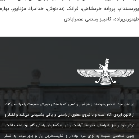
پورمستدام، پروانه خرمشاهی، فرانک زنده‌نوش، خدامراد مزداپور، بهاره
طهمورس‌زاده، کامبیز رستمی عصرآبادی
ای اهورامزدا شخص خردمند و هوشیار و كسی كه با منش خویش حقیقت را درك می‌كند،
از قانون ایزدی آگاه است و با نیروی معنوی از راستی و پاكی پشتیبانی می‌كند و گفتار و
كردار خود را جز به راستی نخواهد آراست و در راه گسترش راستی گام برخواهد داشت.
چنین شخصی نسبت به توای مزدا وفادار و شایسته‌ترین یار و یاور مردم به شمار