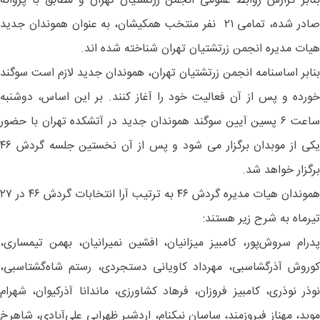
بنابر گزارش روابط عمومی انجمن زرتشتیان تهران و مطابق با پروانه
صادر شده، تمامی ۲۱ نفر منتخب همکیشان، به عنوان هموندان جدید
هیات مدیره انجمن زرتشتیان تهران شناخته شده اند.
بنابر اساسنامه انجمن زرتشتیان تهران، هموندان جدید لازم است سوگند
خورده و پس از آن فعالیت خود را آغاز کنند. بر این اساس، دوشنبه
ساعت ۶ پسین آیین سوگند هموندان جدید در آتشکده تهران با حضور
یکی از موبدان برگزار می شود و پس از آن نخستین جلسه گردش ۴۶
برگزار خواهد شد.
هموندان هیات مدیره گردش ۴۶ به ترتیب آرا انتخابات گردش ۴۶ در ۲۷
تیرماه به شرح زیر هستند:
پدرام سروش‌پور، کامبیز میزانیان، افشین نمیرانیان، بهمن تیمساری،
کوروش آذرگشاسبی، مهرداد کاویانی دستجردی، رستم شاه‌گشتاسبی،
نوذر نوذری، کامبیز فروزان، فرهاد کشاورزی، ماندانا آذرکیوان، شهرام
موبد، مهناز فیروزمند، ساسان نیکنام، اردشیر ظهرابی علی‌آبادی، شاهرخ