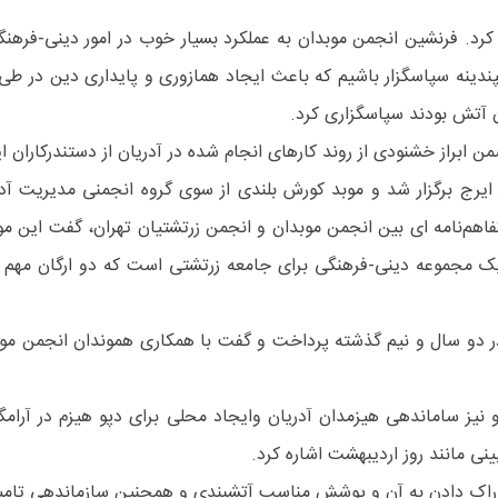
کرد. فرنشین انجمن موبدان به عملکرد بسیار خوب در امور دینی-فرهنگی 
 سپندینه سپاسگزار باشیم که باعث ایجاد همازوری و پایداری دین در 
ن آتش بودند سپاسگزاری کرد.
ن ابراز خشنودی از روند کارهای انجام شده در آدریان از دستندرکاران 
۱ بامداد پنجشنبه ۳۰ شهریور، در تالار ایرج برگزار شد و موبد کورش بلندی از سوی گروه
ریت آدریان تهران در اسفند ۱۴۰۱ با امضای تفاهم‌نامه ای بین انجمن موبدان و انجمن زرتشتی
ن یک مجموعه دینی-فرهنگی برای جامعه زرتشتی است که دو ارگان مهم
 دو سال و نیم گذشته پرداخت و گفت با همکاری هموندان انجمن موبد
 نیز ساماندهی هیزمدان آدریان وایجاد محلی برای دپو هیزم در آرامگا
یینی مانند روز اردیبهشت اشاره کرد.
راک دادن به آن و پوشش مناسب آتشبندی و همچنین سازماندهی تامی