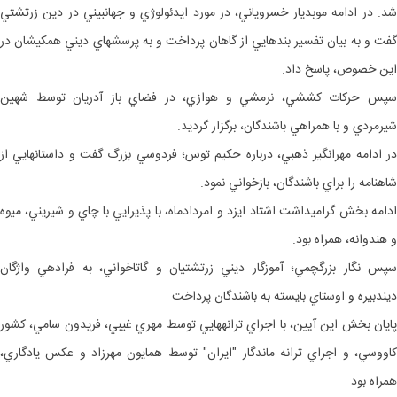
شد. در ادامه موبديار خسروياني، در مورد ايدئولوژي و جهان‎بيني در دين زرتشتي
گفت و به بيان تفسير بندهايي از گاهان پرداخت و به پرسش‎هاي ديني همكيشان در
اين خصوص، پاسخ داد.
سپس حرکات كششي، نرمشي و هوازي، در فضاي باز آدريان توسط شهين
شيرمردي و با همراهي باشندگان، برگزار گرديد.
در ادامه مهرانگيز ذهبي، درباره حكيم توس؛ فردوسي بزرگ گفت و داستان‎هايي از
شاهنامه را براي باشندگان، بازخواني نمود.
ادامه بخش گراميداشت اشتاد ايزد و امردادماه، با پذيرايي با چاي و شيريني، ميوه
و هندوانه، همراه بود.
سپس نگار بزرگ‎چمي؛ آموزگار ديني زرتشتيان و گاتاخواني، به فرادهي واژگان
دين‎دبيره و اوستاي بايسته به باشندگان پرداخت.
پايان بخش اين آيين، با اجراي ترانه‎هايي توسط مهري غيبي، فريدون سامي، كشور
كاووسي، و اجراي ترانه ماندگار "ايران" توسط همايون مهرزاد و عكس يادگاري،
همراه بود.