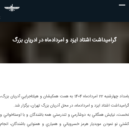
;
گراميداشت اشتاد ايزد و امردادماه در آدريان بزرگ
بامداد چهارشنبه 22 امرداد‎ماه 1404 به همت همكيشان و هيئت‎اجرايي آدريان بزرگ،
گراميداشت اشتاد ايزد و امرداد‎ماه، در محل آدريان بزرگ تهران، برگزار شد.
نخست، نيايش همگاني به دوش‎آرمي و تندرستي همه باشندگان و با اوستاخواني و
كشتي نو نمودن موبديار هرمز خسروياني و همياري و همنوايي باشندگان، انجام