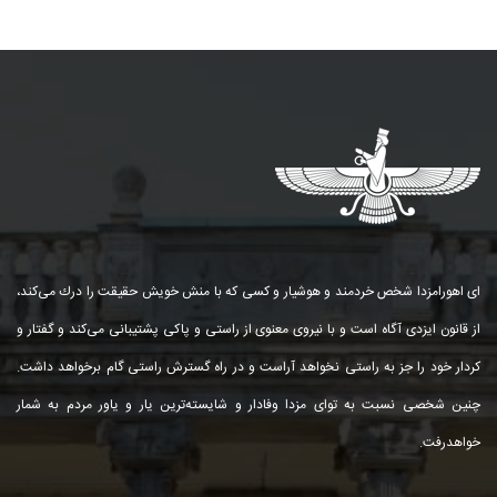
ای اهورامزدا شخص خردمند و هوشیار و كسی كه با منش خویش حقیقت را درك می‌كند،
از قانون ایزدی آگاه است و با نیروی معنوی از راستی و پاكی پشتیبانی می‌كند و گفتار و
كردار خود را جز به راستی نخواهد آراست و در راه گسترش راستی گام برخواهد داشت.
چنین شخصی نسبت به توای مزدا وفادار و شایسته‌ترین یار و یاور مردم به شمار
خواهد‌رفت.