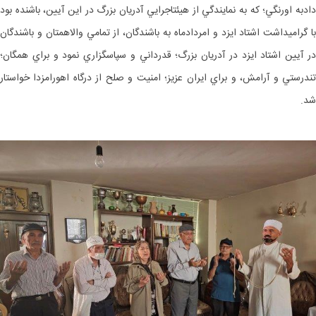
دادبه اورنگي؛ كه به نمايندگي از هيئت‎اجرايي آدريان بزرگ در اين آيين، باشنده بود
با گراميداشت اشتاد ايزد و امردادماه به باشندگان، از تمامي والاهمتان و باشندگان
در آيين اشتاد ايزد در آدريان بزرگ؛ قدرداني و سپاسگزاري نمود و براي همگان؛
تندرستي و آرامش، و براي ايران عزيز؛ امنيت و صلح از درگاه اهورامزدا خواستار
شد.