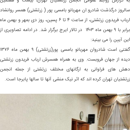
به گزارش روابط عمومی انجمن زرتشتیان تهران، بیست و هفتمین
سالروز درگذشت شادرو.ان مهربانو بامسی پور ( زرتشتی) همسر روانشاد
ارباب فریدون زرتشتی،‌ از ساعت ۴ تا ۶ پسین، روز دی بمهر و بهمن ماه
برابر با ۹ بهمن ماه ۱۴۰۳ در تالار ایرج برگزار شد. در ادامه تصاویری از
این آیین را می بینید:
گفتنی است شادروان مهربانو بامسی پور(زرتشتی) ۹ بهمن ماه ۱۳۷۶
دیده از جهان فروبست. وی به همراه همسرش ارباب فریدون زرتشتی
دهش های فراوانی به ارگانهای مختلف زرتشتی از جمله انجمن
زرتشتیان تهران کرده اند که اثر نیک منشی آنها تا سالها پابرجا است.