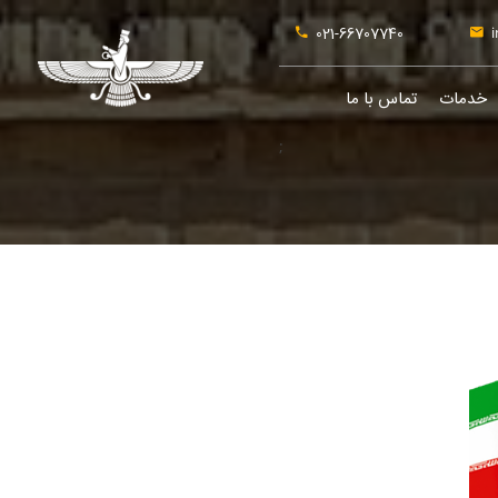
021-66707740
i
خدمات
تماس با ما
;