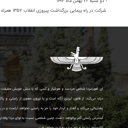
- دو شنبه ۲۲ بهمن ماه ۱۴۰۳
شرکت در راه پیمایی بزرگداشت پیروزی انقلاب ۱۳۵۷ همراه و هم پا با دیگر هم میهنان.
ای اهورامزدا شخص خردمند و هوشیار و كسی كه با منش خویش حقیقت ر
درك می‌كند، از قانون ایزدی آگاه است و با نیروی معنوی از راستی و پاك
پشتیبانی می‌كند و گفتار و كردار خود را جز به راستی نخواهد آراست و در را
گسترش راستی گام برخواهد داشت. چنین شخصی نسبت به توای مزدا وفادار 
شایسته‌ترین یار و یاور مردم به شمار خواهد‌رفت.