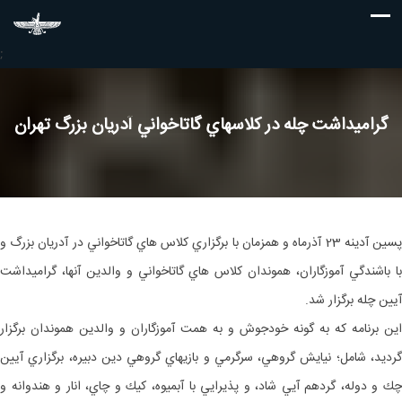
;
گراميداشت چله در كلاس‎هاي گاتاخواني آدريان بزرگ تهران
پسين آدينه 23 آذرماه و همزمان با برگزاري كلاس هاي گاتاخواني در آدريان بزرگ و
با باشندگي آموزگاران، هموندان كلاس هاي گاتاخواني و والدين آنها، گراميداشت
آيين چله برگزار شد.
اين برنامه كه به گونه خودجوش و به همت آموزگاران و والدين هموندان برگزار
گرديد، شامل؛ نيايش گروهي، سرگرمي و بازي‎هاي گروهي دين دبيره، برگزاري آيين
چك و دوله، گردهم آيي شاد، و پذيرايي با آبميوه، كيك و چاي، انار و هندوانه و