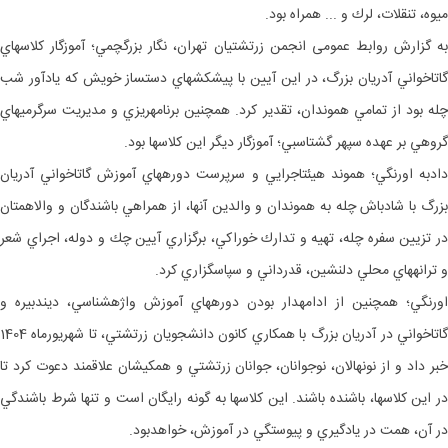
ميوه، تنقلات، لرك و ... همراه بود.
به گزارش روابط عمومی انجمن زرتشتیان تهران، نگار بزرگچمي؛ آموزگار كلاس‎هاي
گاتاخواني آدريان بزرگ، در اين آيين با پيش‎كش‎هاي دست‎ساز خويش كه يادآور شب
چله بود از تمامي هموندان، تقدير کرد. همچنين برنامه‎ريزي و مديريت سرگرمي‎هاي
گروهي بر عهده سپهر گشتاسبي؛ آموزگار ديگر اين كلاس‎ها بود.
دادبه اورنگي؛ هموند هيئت‎اجرايي و سرپرست دوره‎هاي آموزش گاتاخواني آدريان
بزرگ با شادباش چله به هموندان و والدين آنها، از همراهي باشندگان و والاهمتان
در تزيين سفره چله، تهيه و تدارك خوراكي، برگزاري آيين چك و دوله، اجراي شعر
و ترانه‎هاي محلي دلنشين، قدرداني و سپاسگزاري کرد.
اورنگي؛ همچنين از ادامه‎دار بودن دوره‎هاي آموزش واژه‎شناسي، دين‎دبيره و
گاتاخواني در آدريان بزرگ با همكاري كانون دانشجويان زرتشتي، تا شهريورماه 1404
خبر داد و از نونهالان، نوجوانان، جوانان زرتشتي و همكيشان علاقمند دعوت کرد تا
در اين كلاس‎ها، باشنده باشند. اين كلاس‎ها به گونه رايگان است و تنها شرط باشندگي
در آن، همت در يادگيري و پيوستگي در آموزش، خواهدبود.