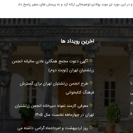
و در این مورد نیز موبد پولادی توضیحاتی ارائه کرد و به پرسش های سفیر پاسخ داد.
آخرین رویداد ها
آگهى دعوت مجمع همگانی عادى ساليانه انجمن
زرتشتيان تهران (نوبت دوم)
ا
طرح انجمن زرتشتیان تهران برای گسترش
فرهنگ کتابخوانی
ی
ه
معرفی کارمند نمونه دبیرخانه انجمن زرتشتیان
و
تهران در چهارماهه نخست سال ۱۴۰۵
روز اردیبهشت و امردادماه گرامی داشته می