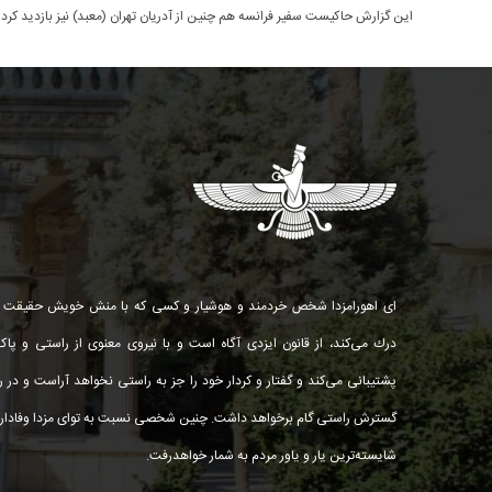
این گزارش حاکیست سفیر فرانسه هم چنین از آدریان تهران (معبد) نیز بازدید کرد 
ای اهورامزدا شخص خردمند و هوشیار و كسی كه با منش خویش حقیقت ر
درك می‌كند، از قانون ایزدی آگاه است و با نیروی معنوی از راستی و پاك
پشتیبانی می‌كند و گفتار و كردار خود را جز به راستی نخواهد آراست و در را
گسترش راستی گام برخواهد داشت. چنین شخصی نسبت به توای مزدا وفادار 
شایسته‌ترین یار و یاور مردم به شمار خواهد‌رفت.