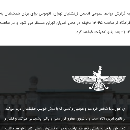
به گزارش روابط عمومی انجمن زرتشتیان تهران، اتوبوس برای بردن همکیشان به
آرامگاه از ساعت 13:45 دقیقه در محل آدریان تهران مستقر می شود و در ساعت
14 (2 بعدازظهر)حرکت خواهد کرد.
ای اهورامزدا شخص خردمند و هوشیار و كسی كه با منش خویش حقیقت را درك می‌كند،
از قانون ایزدی آگاه است و با نیروی معنوی از راستی و پاكی پشتیبانی می‌كند و گفتار و
كردار خود را جز به راستی نخواهد آراست و در راه گسترش راستی گام برخواهد داشت.