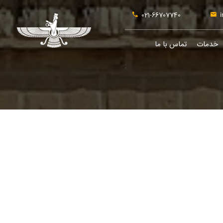
021-66707740
i
خدمات
تماس با ما
;