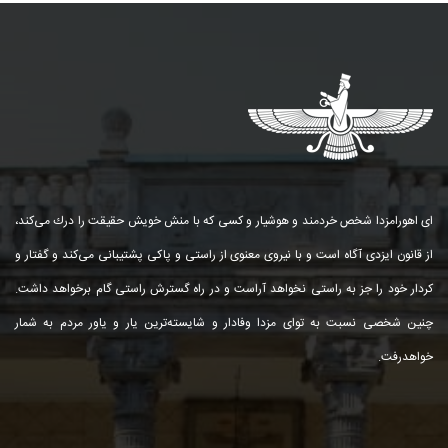
ای اهورامزدا شخص خردمند و هوشیار و كسی كه با منش خویش حقیقت را درك می‌كند،
از قانون ایزدی آگاه است و با نیروی معنوی از راستی و پاكی پشتیبانی می‌كند و گفتار و
كردار خود را جز به راستی نخواهد آراست و در راه گسترش راستی گام برخواهد داشت.
چنین شخصی نسبت به توای مزدا وفادار و شایسته‌ترین یار و یاور مردم به شمار
خواهد‌رفت.